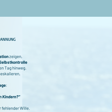
SPANNUNG
ation
zeigen,
Selbstkontrolle
en Tag hinweg.
eeskalieren,
age
:
n Kindern?“
 fehlender Wille.