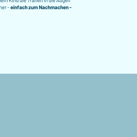
em Kind die Tränen in die Augen
cher -
einfach zum Nachmachen -