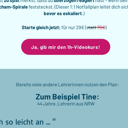
st
zu spät
merkst, dass du
überzogen reagiert
hast - wenn dein
Scham-Spirale
feststeckst
.
(Dieser 1:1 Notfallplan leitet dich si
bevor es eskaliert
.)
Starte gleich jetzt:
für nur 29€ (statt
79€
)
Ja, gib mir den 1h-Videokurs!
Bereits viele andere Lehrerinnen nutzen den Plan:
Zum Beispiel Tine:
44 Jahre, Lehrerin aus NRW
h so leicht an ... "