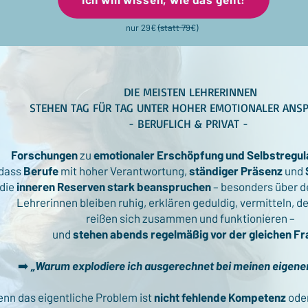
nur 29€ (statt 79€)
DIE MEISTEN LEHRERINNEN
STEHEN TAG FÜR TAG UNTER HOHER EMOTIONALER AN
- BERUFLICH & PRIVAT -
Forschungen
zu
emotionaler Erschöpfung und Selbstregul
dass
Berufe
mit hoher Verantwortung,
ständiger Präsenz
und
die
inneren Reserven stark beanspruchen
– besonders über d
Lehrerinnen bleiben ruhig, erklären geduldig, vermitteln, d
reißen sich zusammen und funktionieren –
und
stehen abends regelmäßig vor der gleichen Fr
➡️
„Warum explodiere ich ausgerechnet bei meinen eigene
nn das eigentliche Problem ist
nicht fehlende Kompetenz
oder