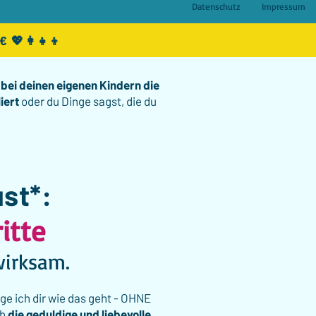
Datenschutz
Impressum
💖👩‍👧‍👦
s
bei deinen eigenen Kindern
die
iert
oder du Dinge sagst, die du
ust*:
itte
wirksam.
ge ich dir wie das geht - OHNE
ch
die geduldige und liebevolle