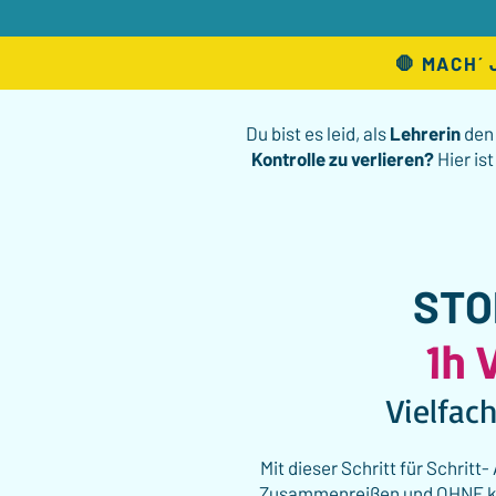
🛑 MACH´ 
Du bist es leid, als
Lehrerin
den
Kontrolle zu verlieren?
Hier ist
STOP
1h 
Vielfac
Mit dieser Schritt für Schritt-
Zusammenreißen und OHNE kom