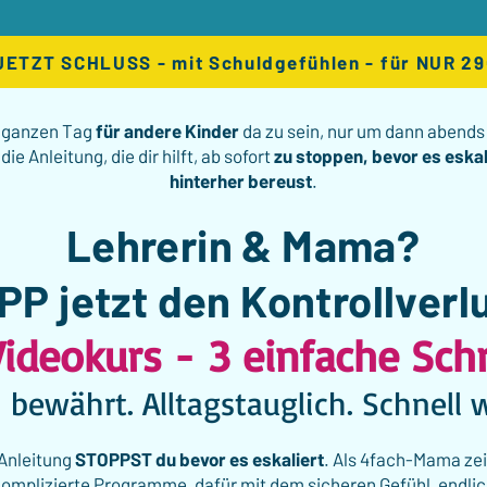
JETZT SCHLUSS - mit Schuldgefühlen - für NUR 29€ 
 ganzen Tag
für andere Kinder
da zu sein, nur
um
dann abend
 die Anleitung, die dir hilft, ab sofort
zu stoppen, bevor es eskal
hinterher bereust
.
Lehrerin & Mama?
P jetzt den Kontrollverl
Videokurs -
3 einfache Schr
h bewährt. Alltagstauglich. Schnell 
 Anleitung
STOPPST du bevor es eskaliert
. Als 4fach-Mama zei
plizierte Programme, dafür mit dem sicheren Gefühl, endli