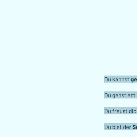
Du kannst
ge
Du gehst am 
Du freust di
​Du bist der
S