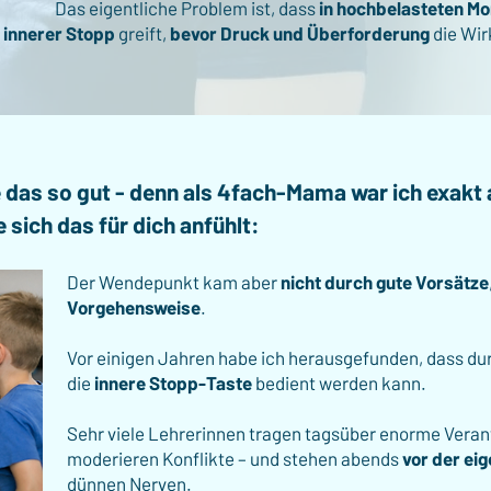
Das eigentliche Problem ist, dass
in hochbelasteten M
 innerer Stopp
greift,
bevor
Druck und Überforderung
die Wi
e das so gut - denn als 4fach-Mama war ich exakt
 sich das für dich anfühlt:
​Der Wendepunkt kam aber
nicht durch gute Vorsätze
Vorgehensweise
.
Vor einigen Jahren habe ich herausgefunden, dass du
die
innere Stopp-Taste
bedient werden kann.
Sehr viele Lehrerinnen tragen tagsüber enorme Veran
moderieren Konflikte – und stehen abends
vor der ei
dünnen Nerven.