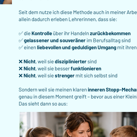
Seit dem nutze ich diese Methode auch in meiner Arbe
​a
llein dadurch erleben Lehrerinnen, dass sie:
✅ die
Kontrolle
über ihr Handeln
zurückbekommen
✅
gelassener und souveräner
im Berufsalltag sind
✅ einen
liebevollen und geduldigen Umgang
mit ihre
❌
Nicht
, weil sie
disziplinierter
sind
❌
Nicht
, weil sie besser
funktionieren
❌
Nicht
, weil sie
strenger
mit sich selbst sind
Sondern weil sie meinen klaren
inneren Stopp-Mecha
genau in diesem Moment greift – bevor aus einer Klein
Das sieht dann so aus: