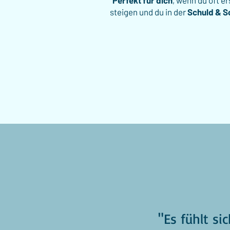
Perfekt für dich
, wenn du oft er
steigen und du in der
Schuld & 
"Es fühlt sic